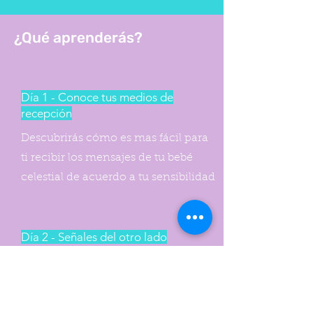
¿Qué aprenderás?
Día 1 - Conoce tus medios de
recepción
Descubrirás cómo es mas fácil para
ti recibir los mensajes de tu bebé
celestial de acuerdo a tu sensibilidad
Día 2 - Señales del otro lado
Aprenderás todas las formas en que
tu bebé puede manifestarse para tí y
a descifrar sus señales