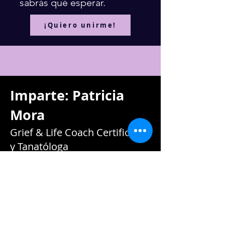
sabrás qué esperar.
¡Quiero unirme!
Imparte: Patricia
Mora
Grief & Life Coach Certificada
y Tanatóloga
Hubo un tiempo en que no sabía quién
era y me preguntaba:
¿cómo seguiré mi
vida si mis bebés no están físicamente
aquí conmigo? ¿cómo continuaré con
tanto dolor? ¿qué será de mí en el