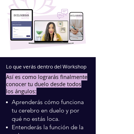
Lo que verás dentro del Workshop
Así es como lograrás finalmente
conocer tu duelo desde todos
los ángulos:
Aprenderás cómo funciona
tu cerebro en duelo y por
qué no estás loca.
Entenderás la función de la